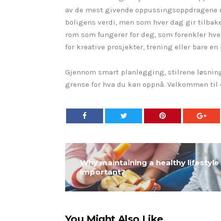
av de mest givende oppussingsoppdragene du 
boligens verdi, men som hver dag gir tilbake 
rom som fungerer for deg, som forenkler hve
for kreative prosjekter, trening eller bare e
Gjennom smart planlegging, stilrene løsninge
grense for hva du kan oppnå. Velkommen til
Why maintaining a healthy lifestyle 
important?
You Might Also Like