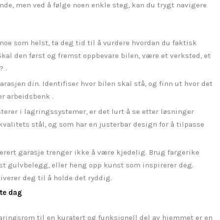
ende, men ved å følge noen enkle steg, kan du trygt navigere
 noe som helst, ta deg tid til å vurdere hvordan du faktisk
Skal den først og fremst oppbevare bilen, være et verksted, et
 .
rasjen din. Identifiser hvor bilen skal stå, og finn ut hvor det
ler arbeidsbenk .
sterer i lagringssystemer, er det lurt å se etter løsninger
valitets stål, og som har en justerbar design for å tilpasse
erert garasje trenger ikke å være kjedelig. Brug fargerike
t gulvbelegg, eller heng opp kunst som inspirerer deg.
verer deg til å holde det ryddig.
ste dag
aringsrom til en kuratert og funksjonell del av hjemmet er en