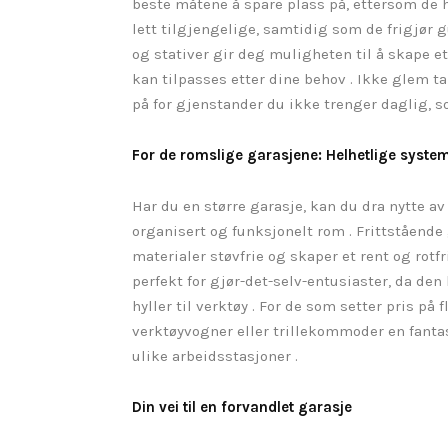
beste måtene å spare plass på, ettersom de 
lett tilgjengelige, samtidig som de frigjør 
og stativer gir deg muligheten til å skape 
kan tilpasses etter dine behov . Ikke glem t
på for gjenstander du ikke trenger daglig, 
For de romslige garasjene: Helhetlige syste
Har du en større garasje, kan du dra nytte av
organisert og funksjonelt rom . Frittståend
materialer støvfrie og skaper et rent og rot
perfekt for gjør-det-selv-entusiaster, da den
hyller til verktøy . For de som setter pris på
verktøyvogner eller trillekommoder en fantas
ulike arbeidsstasjoner .
Din vei til en forvandlet garasje