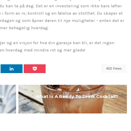
kan ta på deg. Det er en investering som ikke bare løfter
i form av ro, kontroll og en følelse av stolthet. Du skaper et
rdagen og som åpner døren til nye muligheter – enten det er
n mer behagelig hverdag.
r og en visjon for hva din garasje kan bli, er det ingen
 en hverdag med mindre rot og mer glede!
432 Views
is
What Is A Ready To Drink Cocktail?