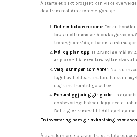
Å starte et slikt prosjekt kan virke overveld
deg frem mot din drømme-garasje.
Definer behovene dine
: Før du handler
bruker eller ønsker å bruke garasjen. 
treningsområde, eller en kombinasjon?
Mål og planlegg
: Ta grundige mål av ga
er plass til å installere hyller, skap el
Velg løsninger som varer
: Når du inve
laget av holdbare materialer som høy-k
seg dine fremtidige behov .
Personliggjøring gir glede
: En organis
oppbevaringsbokser, legg ned et robus
Dette gjør rommet til ditt eget og moti
En investering som gir avkastning hver ene
Å transformere garasjen fra et rotete oppbev