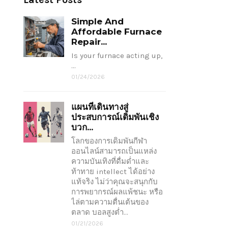
Simple And
Affordable Furnace
Repair...
Is your furnace acting up,
…
01/24/2026
แผนที่เดินทางสู่
ประสบการณ์เดิมพันเชิง
บวก...
โลกของการเดิมพันกีฬา
ออนไลน์สามารถเป็นแหล่ง
ความบันเทิงที่ดื่มด่ำและ
ท้าทาย intellect ได้อย่าง
แท้จริง ไม่ว่าคุณจะสนุกกับ
การพยากรณ์ผลแพ้ชนะ หรือ
ไล่ตามความตื่นเต้นของ
ตลาด บอลสูงต่ำ…
01/21/2026