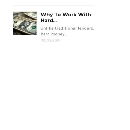
Why To Work With
Hard...
Unlike traditional lenders,
hard money…
09/05/2024