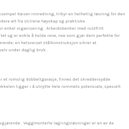
empel Kaiser-innredning, tilbyr en helhetlig løsning for den
dere alt fra stilrene høyskap og praktiske
for enkel organisering . Arbeidsbenker med rustfritt
itet og er enkle å holde rene, noe som gjør dem perfekte for
jørende; en helsveiset stålkonstruksjon sikrer at
selv under daglig bruk .
er et romslig dobbeltgarasje, finnes det skreddersydde
kkelen ligger i å utnytte hele rommets potensiale, spesielt
avgjørende . Veggmonterte lagringsløsninger er en av de