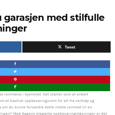
u garasjen med stilfulle
ninger
Tweet
rte rommene i hjemmet. Det starter som et enkelt
m et kaotisk oppbevaringsrom for alt fra verktøy og
a om du kunne forvandle dette rotete rommet til en
v boligen? Med dagens elegante oppbevaringsløsninger er det