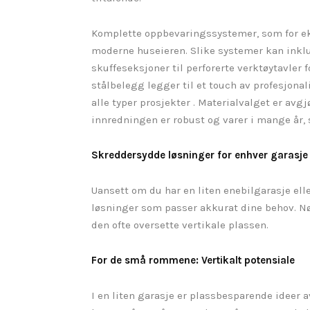
Komplette oppbevaringssystemer, som for eks
moderne huseieren. Slike systemer kan inklu
skuffeseksjoner til perforerte verktøytavler 
stålbelegg legger til et touch av profesjonal
alle typer prosjekter . Materialvalget er avg
innredningen er robust og varer i mange år, 
Skreddersydde løsninger for enhver garasje
Uansett om du har en liten enebilgarasje ell
løsninger som passer akkurat dine behov. Nø
den ofte oversette vertikale plassen.
For de små rommene: Vertikalt potensiale
I en liten garasje er plassbesparende ideer 