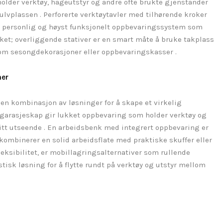
holder verktøy, hageutstyr og andre ofte brukte gjenstander
gulvplassen . Perforerte verktøytavler med tilhørende kroker
et personlig og høyst funksjonelt oppbevaringssystem som
aket; overliggende stativer er en smart måte å bruke takplass
som sesongdekorasjoner eller oppbevaringskasser .
mer
 en kombinasjon av løsninger for å skape et virkelig
e garasjeskap gir lukket oppbevaring som holder verktøy og
fritt utseende . En arbeidsbenk med integrert oppbevaring er
 kombinerer en solid arbeidsflate med praktiske skuffer eller
 fleksibilitet, er mobillagringsalternativer som rullende
tisk løsning for å flytte rundt på verktøy og utstyr mellom