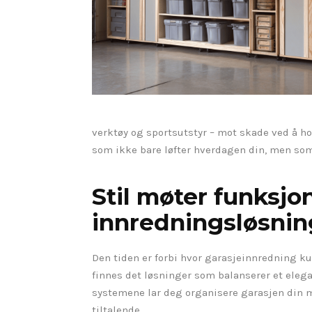
verktøy og sportsutstyr – mot skade ved å ho
som ikke bare løfter hverdagen din, men som
Stil møter funksj
innredningsløsnin
Den tiden er forbi hvor garasjeinnredning ku
finnes det løsninger som balanserer et eleg
systemene lar deg organisere garasjen din m
tiltalende.