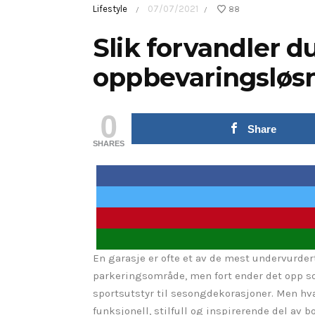
Lifestyle
07/07/2021
88
/
/
Slik forvandler d
oppbevaringsløs
0
Share
SHARES
En garasje er ofte et av de mest undervurde
parkeringsområde, men fort ender det opp so
sportsutstyr til sesongdekorasjoner. Men hv
funksjonell, stilfull og inspirerende del a